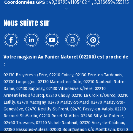
Coordonnées GPS :
49,3679541105402 ° , 3,3166594555115
°
Nous suivre sur
Votre magasin Au Panier Naturel (02200) est proche de
:
02130 Bruyères s/Fère, 02210 Coincy, 02130 Fère-en-Tardenois,
02130 Loupeigne, 02130 Mareuil-en-Dôle, 02210 Nanteuil-Notre-
Dame, 02130 Saponay, 02130 Villeneuve s/Fère, 02210
Armentières s/Ourcq, 02210 Chouy, 02210 La Croix s/Ourcq, 02210
Latilly, 02470 Macogny, 02470 Marizy-St-Mard, 02470 Marizy-Ste-
Geneviève, 02470 Neuilly-St-Front, 02470 Passy-en-Valois, 02210
Rocourt-St-Martin, 02210 Rozet-St-Albin, 02460 Silly-la-Poterie,
02460 Troësnes, 02210 Vichel-Nanteuil, 02320 Anizy-le-Château,
02380 Bassoles-Aulers, 02000 Bourguignon s/s Montbavin, 02320