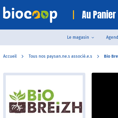
Au Panier
Le magasin
Agen
Accueil
Tous nos paysan.ne.s associé.e.s
Bio Bre