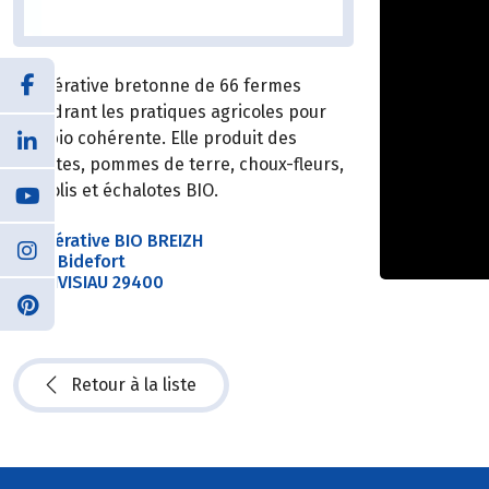
Coopérative bretonne de 66 fermes
encadrant les pratiques agricoles pour
une bio cohérente. Elle produit des
carottes, pommes de terre, choux-fleurs,
brocolis et échalotes BIO.
Coopérative BIO BREIZH
7 rue Bidefort
LANDIVISIAU 29400
Retour à la liste