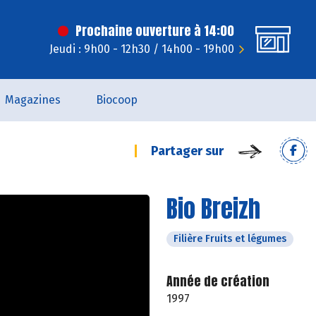
Prochaine ouverture à 14:00
Jeudi : 9h00 - 12h30 / 14h00 - 19h00
Magazines
Biocoop
Partager sur
Bio Breizh
Filière Fruits et légumes
Année de création
1997