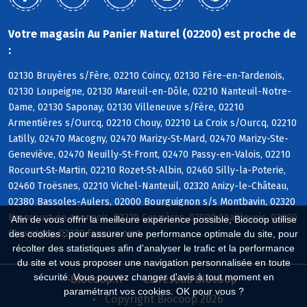
Votre magasin Au Panier Naturel (02200) est proche de
:
02130 Bruyères s/Fère, 02210 Coincy, 02130 Fère-en-Tardenois,
02130 Loupeigne, 02130 Mareuil-en-Dôle, 02210 Nanteuil-Notre-
Dame, 02130 Saponay, 02130 Villeneuve s/Fère, 02210
Armentières s/Ourcq, 02210 Chouy, 02210 La Croix s/Ourcq, 02210
Latilly, 02470 Macogny, 02470 Marizy-St-Mard, 02470 Marizy-Ste-
Geneviève, 02470 Neuilly-St-Front, 02470 Passy-en-Valois, 02210
Rocourt-St-Martin, 02210 Rozet-St-Albin, 02460 Silly-la-Poterie,
02460 Troësnes, 02210 Vichel-Nanteuil, 02320 Anizy-le-Château,
02380 Bassoles-Aulers, 02000 Bourguignon s/s Montbavin, 02320
Brancourt-en-Laonnois, 02320 Cessières, 02000 Chaillevois, 02000
Afin de vous offrir la meilleure expérience possible, Biocoop utilise
Chevregny, 02320 Faucoucourt
des cookies : pour assurer une performance optimale du site, pour
récolter des statistiques afin d'analyser le trafic et la performance
du site et vous proposer une navigation personnalisée en toute
sécurité. Vous pouvez changer d'avis à tout moment en
Biocoop.fr
Le réseau Biocoop
paramétrant vos cookies. OK pour vous ?
Copyright Biocoop 2026